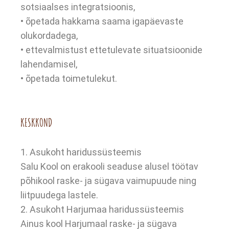
sotsiaalses integratsioonis,
• õpetada hakkama saama igapäevaste
olukordadega,
• ettevalmistust ettetulevate situatsioonide
lahendamisel,
• õpetada toimetulekut.
KESKKOND
1. Asukoht haridussüsteemis
Salu Kool on erakooli seaduse alusel töötav
põhikool raske- ja sügava vaimupuude ning
liitpuudega lastele.
2. Asukoht Harjumaa haridussüsteemis
Ainus kool Harjumaal raske- ja sügava