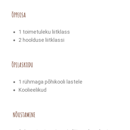
ÕPPEOSA
1 toimetuleku liitklass
2 hoolduse liitklassi
ÕPILASKODU
1 rühmaga põhikooli lastele
Koolieelikud
NÕUSTAMINE