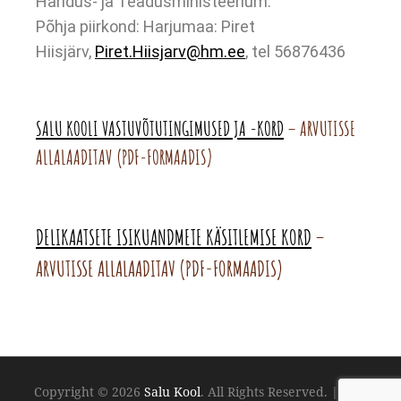
Haridus- ja Teadusministeerium.
Põhja piirkond: Harjumaa: Piret
Hiisjärv,
Piret.Hiisjarv@hm.ee
, tel 56876436
SALU KOOLI VASTUVÕTUTINGIMUSED JA -KORD
– ARVUTISSE
ALLALAADITAV (PDF-FORMAADIS)
DELIKAATSETE ISIKUANDMETE KÄSITLEMISE KORD
–
ARVUTISSE ALLALAADITAV (PDF-FORMAADIS)
Copyright © 2026
Salu Kool
. All Rights Reserved.
|
Kids