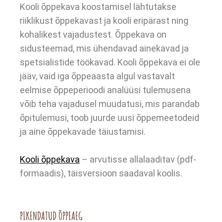
Kooli õppekava koostamisel lähtutakse
riiklikust õppekavast ja kooli eripärast ning
kohalikest vajadustest. Õppekava on
sidusteemad, mis ühendavad ainekavad ja
spetsialistide töökavad. Kooli õppekava ei ole
jääv, vaid iga õppeaasta algul vastavalt
eelmise õppeperioodi analüüsi tulemusena
võib teha vajadusel muudatusi, mis parandab
õpitulemusi, toob juurde uusi õppemeetodeid
ja aine õppekavade täiustamisi.
Kooli õppekava
– arvutisse allalaaditav (pdf-
formaadis), täisversioon saadaval koolis.
PIKENDATUD ÕPPEAEG