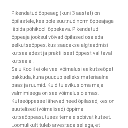
Pikendatud õppeaeg (kuni 3 aastat) on
õpilastele, kes pole suutnud norm õppeajaga
läbida põhikooli õppekava. Pikendatud
õppeaja jooksul võivad õpilased osaleda
eelkutseõppes, kus saadakse algteadmisi
kutsealadest ja praktilisest õppest valitaval
kutsealal.
Salu Koolil ei ole veel võimalusi eelkutseõpet
pakkuda, kuna puudub selleks materiaalne
baas ja ruumid. Kuid tulevikus oma maja
valmimisega on see võimalus olemas.
Kutseõppesse lähevad need õpilased, kes on
suutelised (võimelised) õppima
kutseõppeasutuses temale sobivat kutset.
Loomulikult tuleb arvestada sellega, et