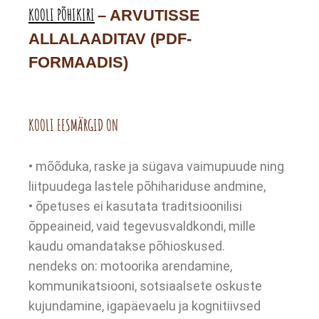
KOOLI PÕHIKIRI
– ARVUTISSE
ALLALAADITAV (PDF-
FORMAADIS)
KOOLI EESMÄRGID ON
• mõõduka, raske ja sügava vaimupuude ning
liitpuudega lastele põhihariduse andmine,
• õpetuses ei kasutata traditsioonilisi
õppeaineid, vaid tegevusvaldkondi, mille
kaudu omandatakse põhioskused.
nendeks on: motoorika arendamine,
kommunikatsiooni, sotsiaalsete oskuste
kujundamine, igapäevaelu ja kognitiivsed