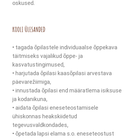
oskused.
KOOLI ÜLESANDED
• tagada õpilastele individuaalse õppekava
täitmiseks vajalikud õppe- ja
kasvatustingimused,
• harjutada õpilasi kaasõpilasi arvestava
päevarežiimiga,
• innustada õpilasi end määratlema isiksuse
ja kodanikuna,
• aidata õpilasi eneseteostamisele
ühiskonnas heakskiidetud
tegevusvaldkondades,
• õpetada lapsi elama s.o. eneseteostust