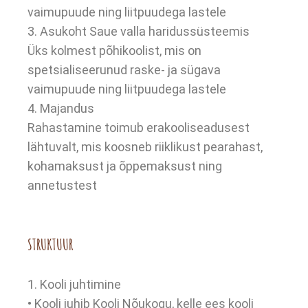
vaimupuude ning liitpuudega lastele
3. Asukoht Saue valla haridussüsteemis
Üks kolmest põhikoolist, mis on
spetsialiseerunud raske- ja sügava
vaimupuude ning liitpuudega lastele
4. Majandus
Rahastamine toimub erakooliseadusest
lähtuvalt, mis koosneb riiklikust pearahast,
kohamaksust ja õppemaksust ning
annetustest
STRUKTUUR
1. Kooli juhtimine
• Kooli juhib Kooli Nõukogu, kelle ees kooli