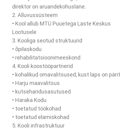
direktor on aruandekohuslane.
2. Alluvussüsteem
• Kool allub MTÜ Puuetega Laste Keskus
Lootusele
3. Kooliga seotud struktuurid
• õpilaskodu
• rehabilitatsioonimeeskond
4. Kooli koostööpartnerid
• kohalikud omavalitsused, kust laps on pärit
• Harju maavalitsus
• kutseharidusasutused
• Haraka Kodu
• toetatud töökohad
• toetatud elamiskohad
5. Kooli infrastruktuur