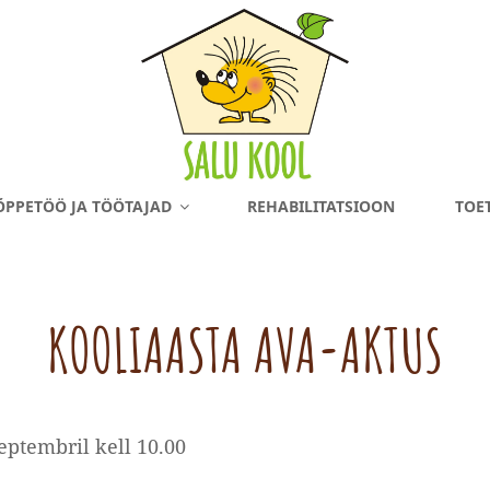
ÕPPETÖÖ JA TÖÖTAJAD
REHABILITATSIOON
TOE
KOOLIAASTA AVA-AKTUS
Vilve
By
eptembril kell 10.00