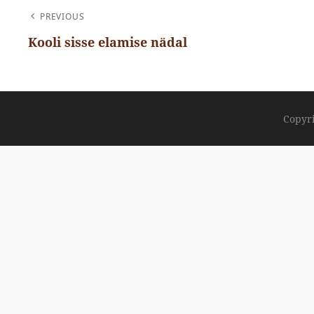
NAVIGEERIMINE
PREVIOUS
Kooli sisse elamise nädal
Previous
Post
Copyr