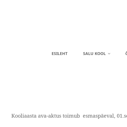
SALU KOOL
ESILEHT
SALU KOOL
Eriliste Laste Kool
Kooliaasta ava-aktus toimub esmaspäeval, 01.s