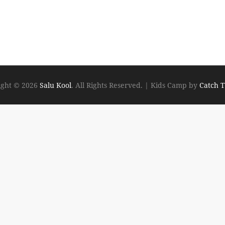
Next
Post
ight © 2026
Salu Kool
. All Rights Reserved.
|
Kids Camp by
Catch 