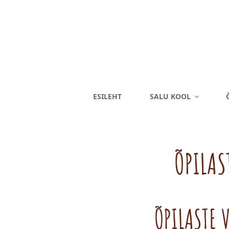
SALU KOOL
ESILEHT
SALU KOOL
Eriliste Laste Kool
ÕPILAS
ÕPILASTE 