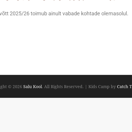
võtt 2025/26 toimub ainult vabade kohtade olemasolul.
ight © 2026
Salu Kool
. All Rights Reserved.
|
Kids Camp by
Catch 