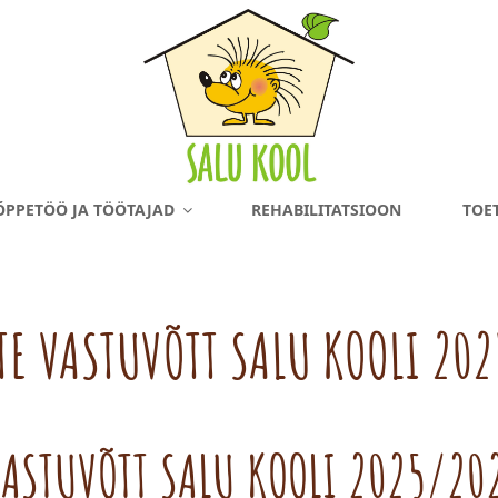
ÕPPETÖÖ JA TÖÖTAJAD
REHABILITATSIOON
TOE
TE VASTUVÕTT SALU KOOLI 20
VASTUVÕTT SALU KOOLI 2025/20